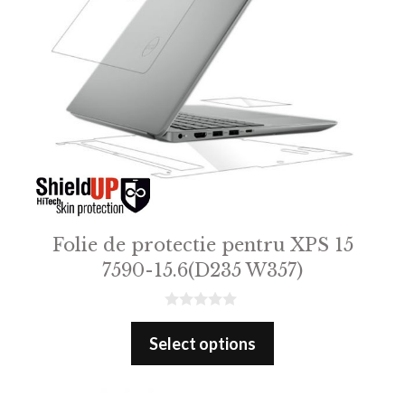
Folie de protectie pentru XPS 15
7590-15.6(D235 W357)
0
o
Select options
u
t
o
f
5