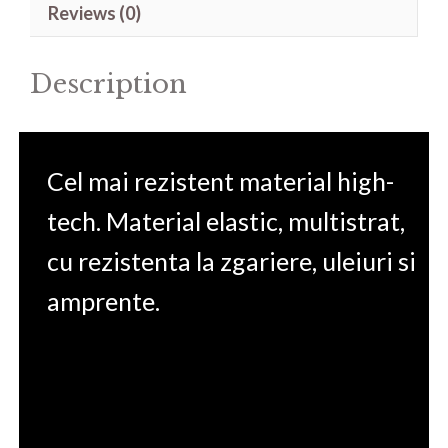
Reviews (0)
II
G515GW
Description
15.6'
quantity
Cel mai rezistent material high-
tech. Material elastic, multistrat,
cu rezistenta la zgariere, uleiuri si
amprente.