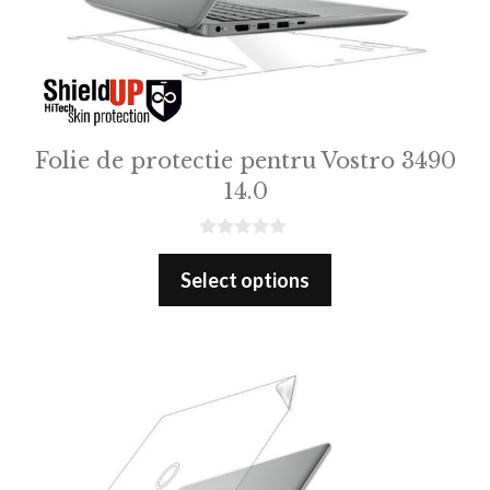
Folie de protectie pentru Vostro 3490
14.0
0
o
Select options
u
t
o
f
5