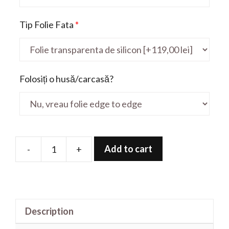
Tip Folie Fata
*
Folosiți o husă/carcasă?
Add to cart
-
+
Folie
de
protectie
pentru
Description
Rog
Scar