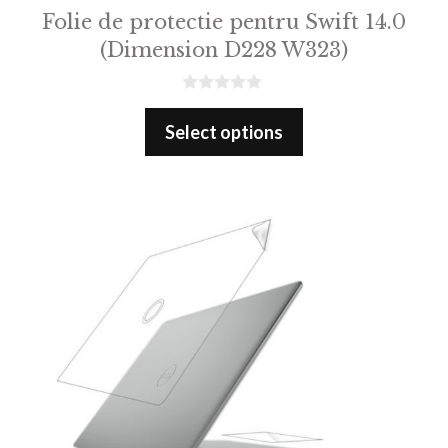
Folie de protectie pentru Swift 14.0
(Dimension D228 W323)
0
o
Select options
u
t
o
f
5