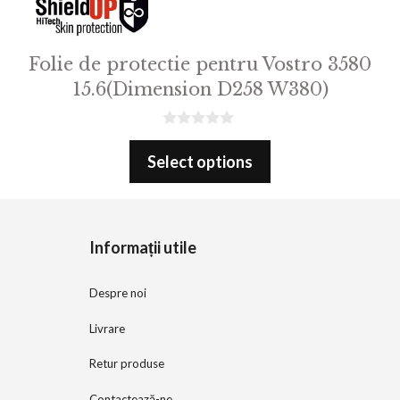
Folie de protectie pentru Vostro 3580
15.6(Dimension D258 W380)
0
o
Select options
u
t
o
f
5
Informații utile
Despre noi
Livrare
Retur produse
Contactează-ne