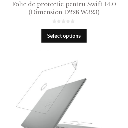
Folie de protectie pentru Swift 14.0
(Dimension D228 W323)
0
o
Select options
u
t
o
f
5