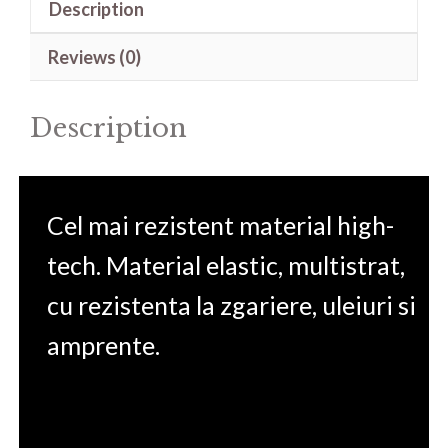
Description
ZenBook
Pro
Reviews (0)
16X
OLED
Description
UX7602VI
16'
quantity
Cel mai rezistent material high-
tech. Material elastic, multistrat,
cu rezistenta la zgariere, uleiuri si
amprente.