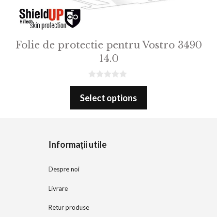
Folie de protectie pentru Vostro 3490
14.0
0
o
Select options
u
t
o
f
5
Informații utile
Despre noi
Livrare
Retur produse