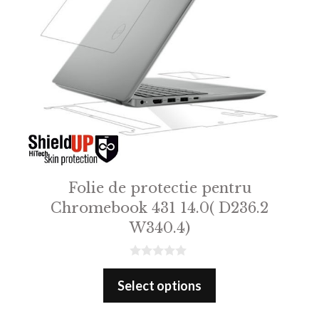
Folie de protectie pentru
Chromebook 431 14.0( D236.2
W340.4)
0
o
Select options
u
t
o