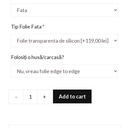
Tip Folie Fata
*
Folosiți o husă/carcasă?
Add to cart
-
+
Folie
de
protectie
pentru