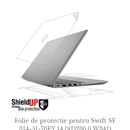
f
5
Folie de protectie pentru Swift SF
314-51-76EY 14.0(D236.6 W341)