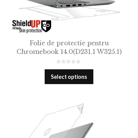
Folie de protectie pentru
Chromebook 14.0(D231.1 W325.1)
0
o
Select options
u
t
o
f
5