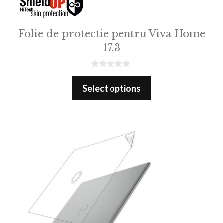
Folie de protectie pentru Viva Home
17.3
0
o
Select options
u
t
o
f
5