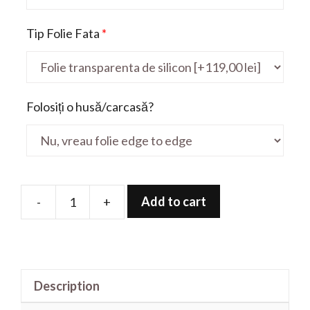
Tip Folie Fata
*
Folosiți o husă/carcasă?
Add to cart
-
+
Folie
de
protectie
pentru
Description
ThinkPad
L480