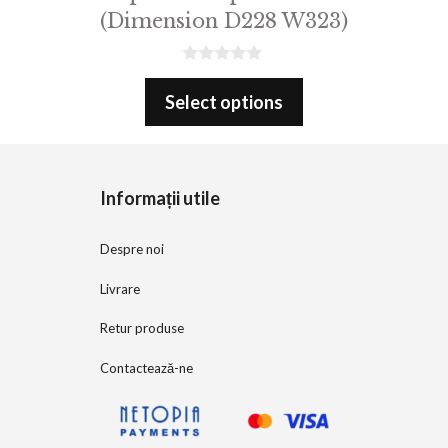
(Dimension D228 W323)
0
o
Select options
u
t
o
f
5
Informații utile
Despre noi
Livrare
Retur produse
Contactează-ne