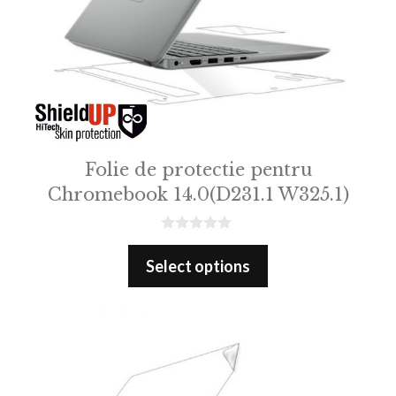
Folie de protectie pentru
Chromebook 14.0(D231.1 W325.1)
0
o
Select options
u
t
o
f
5