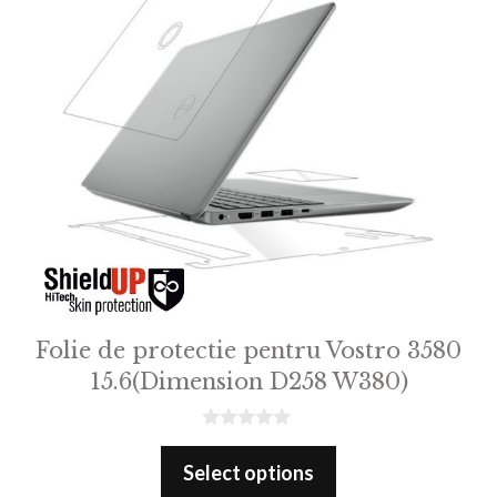
Folie de protectie pentru Vostro 3580
15.6(Dimension D258 W380)
0
o
Select options
u
t