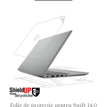
o
f
5
Folie de protectie pentru Swift 14.0