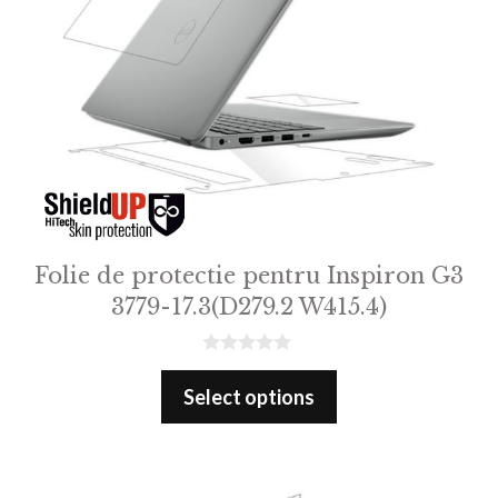
Folie de protectie pentru Inspiron G3
3779-17.3(D279.2 W415.4)
0
o
Select options
u
t
o
f
5