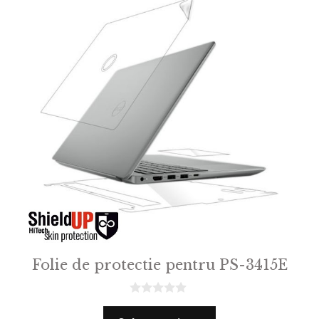
Folie de protectie pentru PS-3415E
0
o