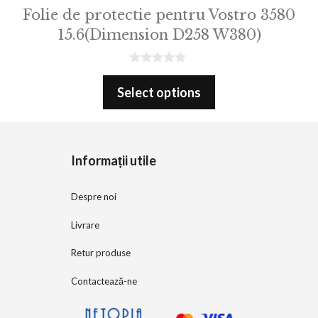
Folie de protectie pentru Vostro 3580
15.6(Dimension D258 W380)
0
o
Select options
u
t
o
f
5
Informații utile
Despre noi
Livrare
Retur produse
Contactează-ne