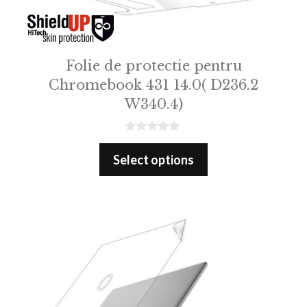
Folie de protectie pentru
Chromebook 431 14.0( D236.2
W340.4)
0
o
Select options
u
t
o
f
5