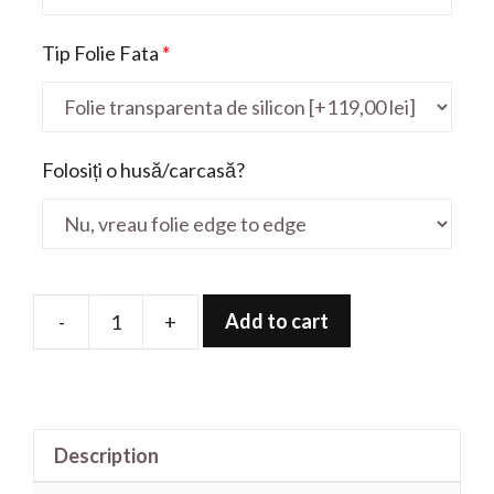
Tip Folie Fata
*
Folosiți o husă/carcasă?
Add to cart
-
+
Folie
de
protectie
pentru
Description
MI
NoteBook