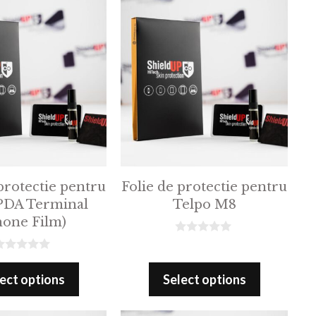
f
5
protectie pentru
Folie de protectie pentru
PDA Terminal
Telpo M8
hone Film)
0
o
u
t
ect options
Select options
o
f
5