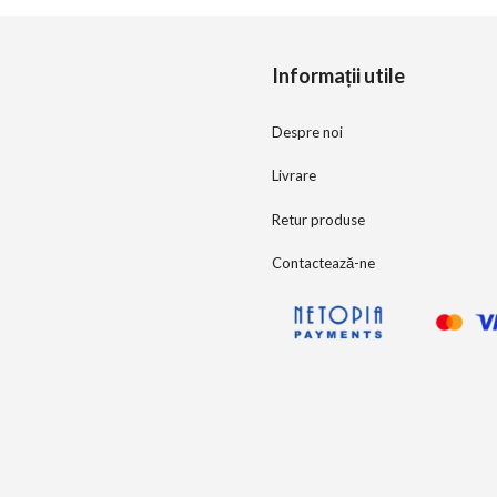
Telecomanda(Phone Film)
(1)
Terminal POS(Film Tableta
Mica))
(2)
Informații utile
Tester (Phone Film)
(1)
Despre noi
TomTom GPS (Phone Film)
(1)
TOPCON
(1)
Livrare
Translator (Phone Film)
(1)
Retur produse
Unitech(PhoneFilm)
(1)
Contactează-ne
UROVO
(1)
Vaporesso (Phone Film)
(1)
Xiaomi
(1)
Zebra
(1)