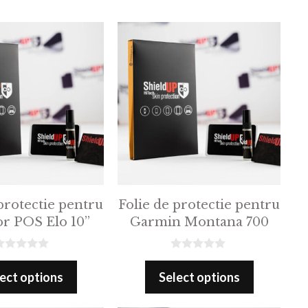
protectie pentru
Folie de protectie pentru
r POS Elo 10”
Garmin Montana 700
0
o
ect options
Select options
u
t
o