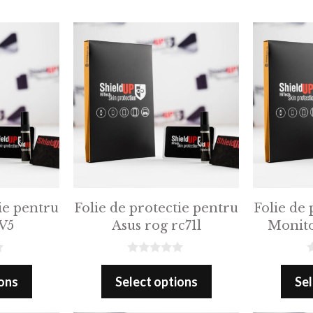
ie pentru
Folie de protectie pentru
Folie de 
V5
Asus rog rc71l
Monito
0
0
o
o
ions
Select options
Sel
u
u
t
t
o
o