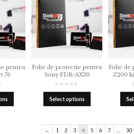
ie pentru
Folie de protectie pentru
Folie de 
t 76
Sony FDR-AX33
Z200 ki
0
0
o
o
ions
Select options
Sel
u
u
t
t
o
o
f
f
5
5
←
1
2
3
4
5
6
7
…
30