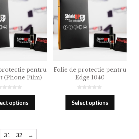
protectie pentru
Folie de protectie pentru
t (Phone Film)
Edge 1040
0
o
ect options
Select options
u
t
o
f
5
31
32
→