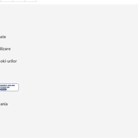
tate
ilizare
ooki-urilor
ania