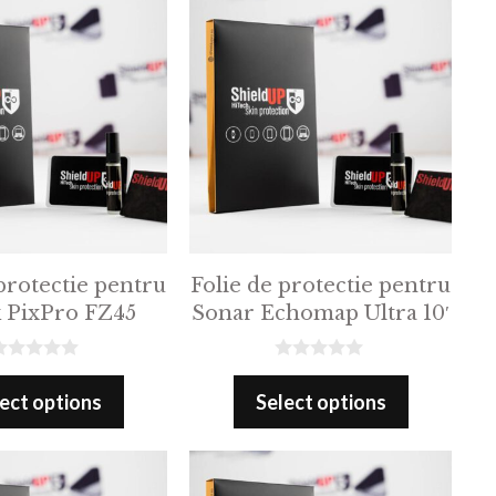
protectie pentru
Folie de protectie pentru
 PixPro FZ45
Sonar Echomap Ultra 10′
0
o
ect options
Select options
u
t
o
f
5