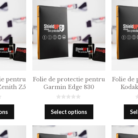
5
ie pentru
Folie de protectie pentru
Folie de 
Zenith Z5
Garmin Edge 830
Kodak
0
0
o
o
ions
Select options
Sel
u
u
t
t
o
o
f
f
5
5