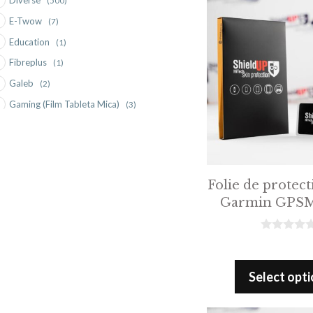
f
5
E-Twow
(7)
Education
(1)
Fibreplus
(1)
Galeb
(2)
Gaming (Film Tableta Mica)
(3)
Garmin
(9)
Geekvape
(2)
Getac
(1)
Folie de protect
GPS Garmin
(1)
Garmin GPSM
Hi-Target
(1)
Kcosit
(1)
0
KTM (Phone Film)
(1)
o
u
Launch
(5)
t
Select opt
o
MOBILEBASE
(1)
f
5
Monitor Foto Video HDR 5"