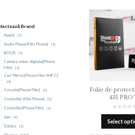
electează Brand
Apple
(1)
Audio Player(Film Phone)
(1)
BOOX
(1)
Camera video digitala(Phone
Film)
(1)
Carr Mirror(Phone Film-SHP C)
(4)
Folie de protect
Console(Phone Film)
(1)
431 PRO 
Controller (Film Phone)
(2)
Controller(Phone Film)
(1)
0
dan
(1)
o
Select opt
u
Datecs
(1)
t
o
Diverse
(500)