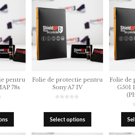
f
f
5
5
ie pentru
Folie de protectie pentru
Folie de 
AP 78s
Sony A7 IV
G501 
(P
0
o
0
u
o
t
ions
Select options
Sel
u
o
t
f
o
5
f