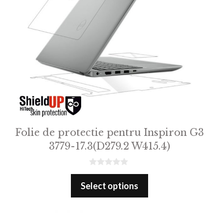
Folie de protectie pentru Inspiron G3
3779-17.3(D279.2 W415.4)
0
o
Select options
u
t
o
f
5