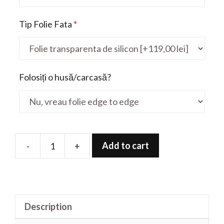
Tip Folie Fata
*
Folosiți o husă/carcasă?
Add to cart
-
+
Folie
de
protectie
pentru
Description
VivoBook
S512JP