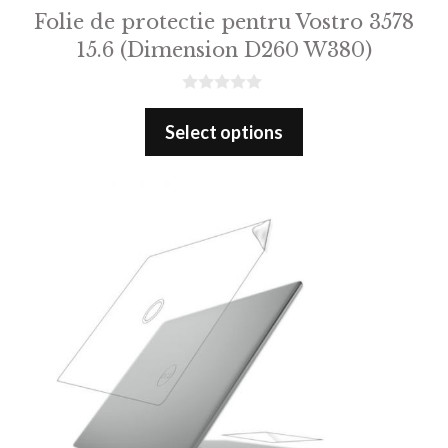
Folie de protectie pentru Vostro 3578
15.6 (Dimension D260 W380)
0
o
Select options
u
t
o
f
5