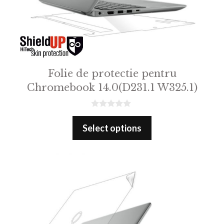
Folie de protectie pentru
Chromebook 14.0(D231.1 W325.1)
0
o
Select options
u
t
o
f
5