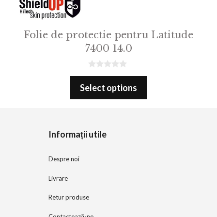
Folie de protectie pentru Latitude
7400 14.0
0
o
Select options
u
t
o
f
5
Informații utile
Despre noi
Livrare
Retur produse
Contactează-ne